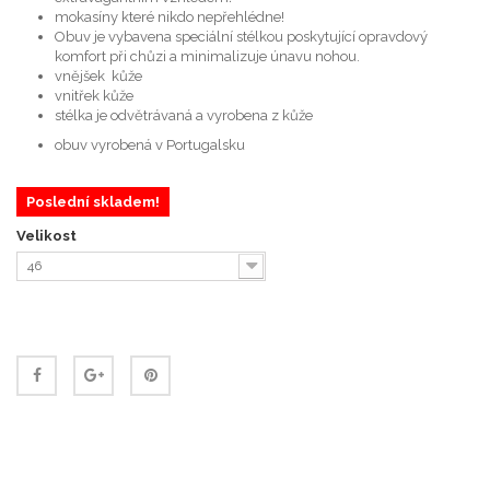
mokasíny které nikdo nepřehlédne!
Obuv je vybavena speciální stélkou poskytující opravdový
komfort při chůzi a minimalizuje únavu nohou.
vnějšek kůže
vnitřek kůže
stélka je odvětrávaná a vyrobena z kůže
obuv vyrobená v Portugalsku
Poslední skladem!
Velikost
46