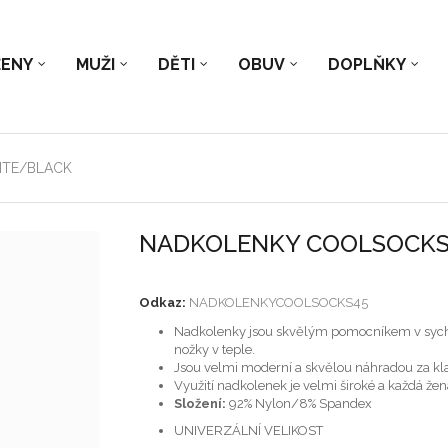
ŽENY
MUŽI
DĚTI
OBUV
DOPLŇKY
ITE/BLACK
NADKOLENKY COOLSOCKS
Odkaz:
NADKOLENKYCOOLSOCKS45
Nadkolenky jsou skvělým pomocníkem v sych
nožky v teple.
Jsou velmi moderní a skvělou náhradou za kl
Využití nadkolenek je velmi široké a každá žena
Složení:
92% Nylon/8% Spandex
UNIVERZÁLNÍ VELIKOST