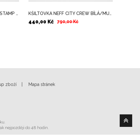
KŠILTOVKA ELECTRIC RUBBER STAMP CAMO MASKÁČOVÁ
KŠILTOVKA NEFF CITY CREW BÍLÁ/MULICOLOR
440,00 Kč
440,00
790,00 Kč
up zboží
Mapa stránek
ku.
ak nejpozději do 48 hodin.