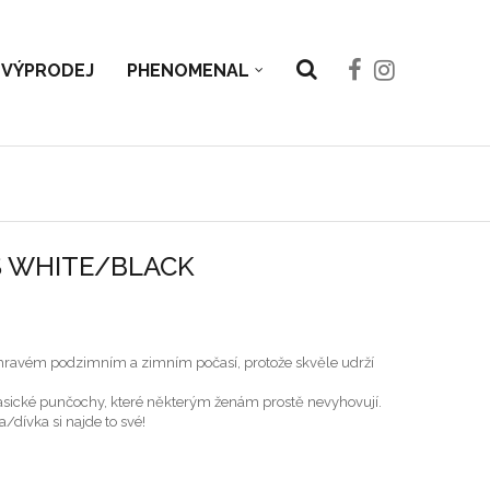
VÝPRODEJ
PHENOMENAL
 WHITE/BLACK
ravém podzimním a zimním počasí, protože skvěle udrží
asické punčochy, které některým ženám prostě nevyhovují.
/dívka si najde to své!