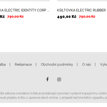
KŠILTOVKA ELECTRIC IDENTITY CORP CAMO MASKÁČOVÁ
 Kč
490,00 Kč
790,00 Kč
790,00 Kč
atba
Reklamace
Obchodní podmínky
O nás
Výk
dle zákona o evidenci tržeb je prodávající povinen vystavit kupujícímu účten
ovat přijatou tržbu u správce daně online; v případě technického výpadku p